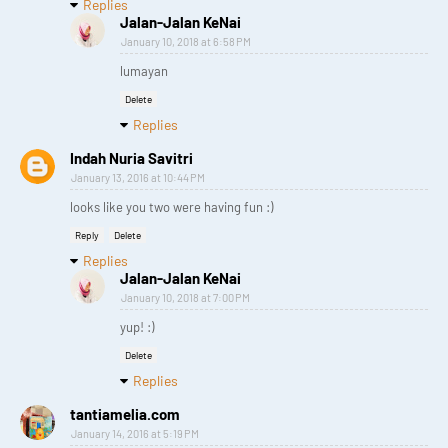
Replies
Jalan-Jalan KeNai
January 10, 2018 at 6:58 PM
lumayan
Delete
Replies
Indah Nuria Savitri
January 13, 2016 at 10:44 PM
looks like you two were having fun :)
Reply
Delete
Replies
Jalan-Jalan KeNai
January 10, 2018 at 7:00 PM
yup! :)
Delete
Replies
tantiamelia.com
January 14, 2016 at 5:19 PM