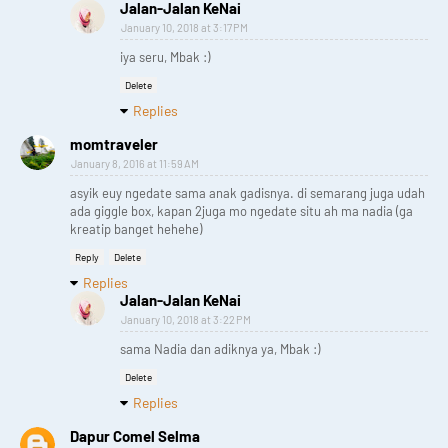
Jalan-Jalan KeNai
January 10, 2018 at 3:17 PM
iya seru, Mbak :)
Delete
Replies
momtraveler
January 8, 2016 at 11:59 AM
asyik euy ngedate sama anak gadisnya. di semarang juga udah
ada giggle box, kapan 2juga mo ngedate situ ah ma nadia (ga
kreatip banget hehehe)
Reply
Delete
Replies
Jalan-Jalan KeNai
January 10, 2018 at 3:22 PM
sama Nadia dan adiknya ya, Mbak :)
Delete
Replies
Dapur Comel Selma