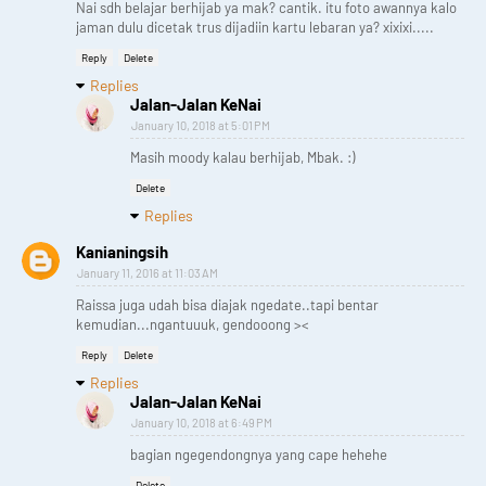
Nai sdh belajar berhijab ya mak? cantik. itu foto awannya kalo
jaman dulu dicetak trus dijadiin kartu lebaran ya? xixixi.....
Reply
Delete
Replies
Jalan-Jalan KeNai
January 10, 2018 at 5:01 PM
Masih moody kalau berhijab, Mbak. :)
Delete
Replies
Kanianingsih
January 11, 2016 at 11:03 AM
Raissa juga udah bisa diajak ngedate..tapi bentar
kemudian...ngantuuuk, gendooong ><
Reply
Delete
Replies
Jalan-Jalan KeNai
January 10, 2018 at 6:49 PM
bagian ngegendongnya yang cape hehehe
Delete