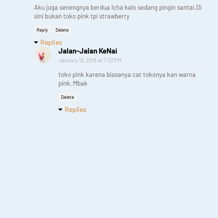
Aku juga senengnya berdua Icha kalo sedang pingin santai.Di
sini bukan toko pink tpi strawberry
Reply
Delete
Replies
Jalan-Jalan KeNai
January 10, 2018 at 7:02 PM
toko pink karena biasanya cat tokonya kan warna
pink, Mbak
Delete
Replies