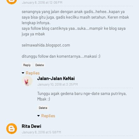
January 8, 2016 at 12:06 PM
senangnya yang jalan dengan anak gadis..hehee..kapan ya
saya bisa gitu juga, gadis kecilku masih setahun. Keren mbak
lengkap infonya.
saya follow blog cantiknya yaa..suka...mampir ke blog saya
juga ya mbak
selmawahida.blogspot.com
ditunggu follow dan komentarnya...makasi :)
Reply
Delete
Replies
Jalan-Jalan KeNai
January 10, 2018 at 3:25 PM
Tunggu agak gedena baru nge-date sama putrinya,
Mbak :)
Delete
Replies
Rita Dewi
January 8, 2016 at 5:58 PM