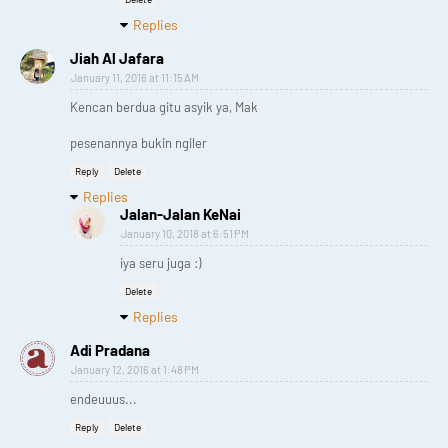
Replies
Jiah Al Jafara
January 11, 2016 at 11:15 AM
Kencan berdua gitu asyik ya, Mak
pesenannya bukin ngiler
Reply
Delete
Replies
Jalan-Jalan KeNai
January 10, 2018 at 6:51 PM
iya seru juga :)
Delete
Replies
Adi Pradana
January 12, 2016 at 1:48 PM
endeuuus...
Reply
Delete