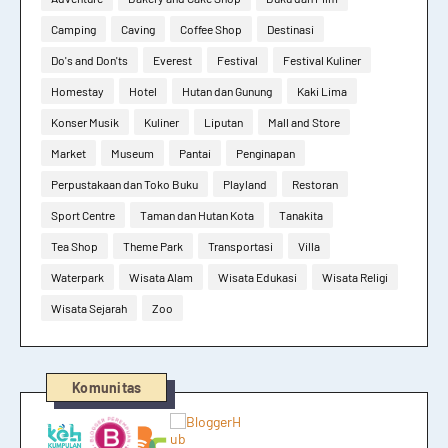
Camping
Caving
Coffee Shop
Destinasi
Do's and Don'ts
Everest
Festival
Festival Kuliner
Homestay
Hotel
Hutan dan Gunung
Kaki Lima
Konser Musik
Kuliner
Liputan
Mall and Store
Market
Museum
Pantai
Penginapan
Perpustakaan dan Toko Buku
Playland
Restoran
Sport Centre
Taman dan Hutan Kota
Tanakita
Tea Shop
Theme Park
Transportasi
Villa
Waterpark
Wisata Alam
Wisata Edukasi
Wisata Religi
Wisata Sejarah
Zoo
Komunitas