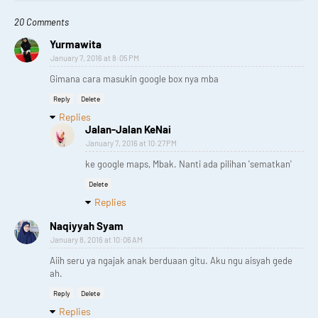
20 Comments
Yurmawita
January 7, 2016 at 8:05 PM
Gimana cara masukin google box nya mba
Reply
Delete
Replies
Jalan-Jalan KeNai
January 7, 2016 at 10:27 PM
ke google maps, Mbak. Nanti ada pilihan 'sematkan'
Delete
Replies
Naqiyyah Syam
January 8, 2016 at 10:06 AM
Aiih seru ya ngajak anak berduaan gitu. Aku ngu aisyah gede
ah.
Reply
Delete
Replies