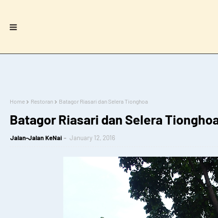
Home
Restoran
Batagor Riasari dan Selera Tionghoa
Batagor Riasari dan Selera Tiongho
Jalan-Jalan KeNai
January 12, 2016