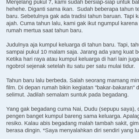
Menjelang pukul 7, kami sudah bersiap-siap untuk bak
hehehe. Diganti sama ikan. Sudah beberapa tahun ter
baru. Sebetulnya gak ada tradisi tahun baruan. Tapi 
ajah. Cuma tahun lalu, kami gak ikut ngumpul karena
rumah mertua saat tahun baru.
Judulnya aja kumpul keluarga di tahun baru. Tapi, ta
sampai pukul 10 malam saja. Jarang ada yang kuat b
Ketika hari raya atau kumpul keluarga di hari lain ju
ngobrol sejenak setelah itu satu per satu mulai tidur.
Tahun baru lalu berbeda. Salah seorang mamang min
film. Di depan rumah bikin kegiatan "bakar-bakaran" da
selimut. Jadilah semalam suntuk pada begadang.
Yang gak begadang cuma Nai, Dudu (sepupu saya), 
pengen banget kumpul bareng sama keluarga. Apalagi
resiko. Kalau abis begadang malah tambah sakit, gi
berasa dingin. *Saya menyalahkan diri sendiri yang l