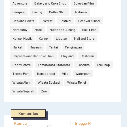
Adventure
Bakery and Cake Shop
Buku dan Film
Camping
Caving
Coffee Shop
Destinasi
Do's and Don'ts
Everest
Festival
Festival Kuliner
Homestay
Hotel
Hutan dan Gunung
Kaki Lima
Konser Musik
Kuliner
Liputan
Mall and Store
Market
Museum
Pantai
Penginapan
Perpustakaan dan Toko Buku
Playland
Restoran
Sport Centre
Taman dan Hutan Kota
Tanakita
Tea Shop
Theme Park
Transportasi
Villa
Waterpark
Wisata Alam
Wisata Edukasi
Wisata Religi
Wisata Sejarah
Zoo
Komunitas