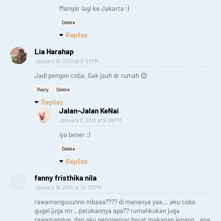
Mampir lagi ke Jakarta :)
Delete
Replies
Lia Harahap
January 18, 2016 at 9:57 PM
Jadi pengen coba. Gak jauh dr rumah 😊
Reply
Delete
Replies
Jalan-Jalan KeNai
January 9, 2018 at 9:08 PM
iya bener :)
Delete
Replies
fanny fristhika nila
January 18, 2016 at 10:30 PM
rawamanguuunnn mbaaa???? di mananya yaa... aku coba
gugel juga ntr.. patokannya apa?? rumahkukan juga
rawamangun, dan aku penggemar berat makanan jepang.. apa