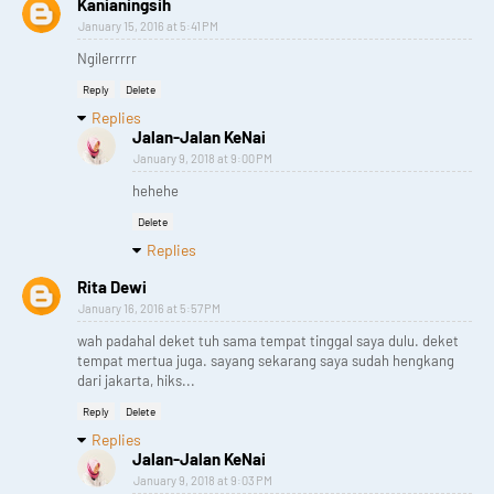
Kanianingsih
January 15, 2016 at 5:41 PM
Ngilerrrrr
Reply
Delete
Replies
Jalan-Jalan KeNai
January 9, 2018 at 9:00 PM
hehehe
Delete
Replies
Rita Dewi
January 16, 2016 at 5:57 PM
wah padahal deket tuh sama tempat tinggal saya dulu. deket
tempat mertua juga. sayang sekarang saya sudah hengkang
dari jakarta, hiks...
Reply
Delete
Replies
Jalan-Jalan KeNai
January 9, 2018 at 9:03 PM