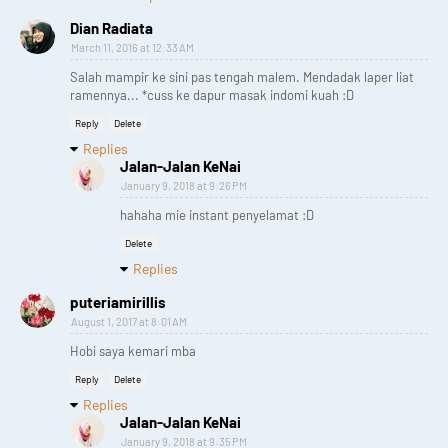
Dian Radiata
March 11, 2016 at 12:33 AM
Salah mampir ke sini pas tengah malem. Mendadak laper liat
ramennya... *cuss ke dapur masak indomi kuah :D
Reply
Delete
Replies
Jalan-Jalan KeNai
January 9, 2018 at 9:26 PM
hahaha mie instant penyelamat :D
Delete
Replies
puteriamirillis
August 1, 2017 at 8:01 AM
Hobi saya kemari mba
Reply
Delete
Replies
Jalan-Jalan KeNai
January 9, 2018 at 9:35 PM