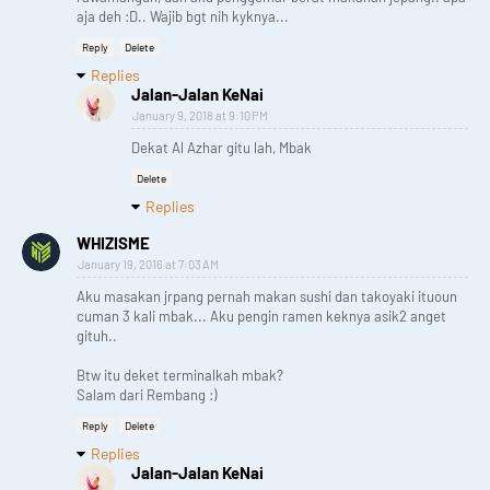
aja deh :D.. Wajib bgt nih kyknya...
Reply
Delete
Replies
Jalan-Jalan KeNai
January 9, 2018 at 9:10 PM
Dekat Al Azhar gitu lah, Mbak
Delete
Replies
WHIZISME
January 19, 2016 at 7:03 AM
Aku masakan jrpang pernah makan sushi dan takoyaki ituoun
cuman 3 kali mbak... Aku pengin ramen keknya asik2 anget
gituh..
Btw itu deket terminalkah mbak?
Salam dari Rembang :)
Reply
Delete
Replies
Jalan-Jalan KeNai