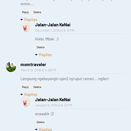
mmm...
Reply
Delete
Replies
Jalan-Jalan KeNai
December 1, 2016 at 6:13 PM
Halal, Mbak. :)
Delete
Replies
momtraveler
March 10, 2016 at 4:09 PM
Langsung ngebayangin ujan2 nyruput ramen... ngilerr
Reply
Delete
Replies
Jalan-Jalan KeNai
January 9, 2018 at 9:23 PM
enaaakk :D
Delete
Replies