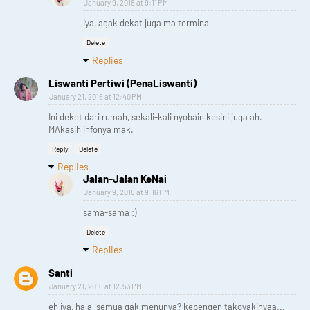
January 9, 2018 at 9:11 PM
iya, agak dekat juga ma terminal
Delete
Replies
Liswanti Pertiwi (PenaLiswanti)
January 21, 2016 at 12:40 PM
Ini deket dari rumah, sekali-kali nyobain kesini juga ah.
MAkasih infonya mak.
Reply
Delete
Replies
Jalan-Jalan KeNai
January 9, 2018 at 9:16 PM
sama-sama :)
Delete
Replies
Santi
January 21, 2016 at 12:53 PM
eh iya, halal semua gak menunya? kepengen takoyakinyaa...