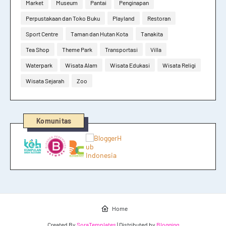
Market
Museum
Pantai
Penginapan
Perpustakaan dan Toko Buku
Playland
Restoran
Sport Centre
Taman dan Hutan Kota
Tanakita
Tea Shop
Theme Park
Transportasi
Villa
Waterpark
Wisata Alam
Wisata Edukasi
Wisata Religi
Wisata Sejarah
Zoo
Komunitas
Home
Created By
SoraTemplates
| Distributed by
Blogging