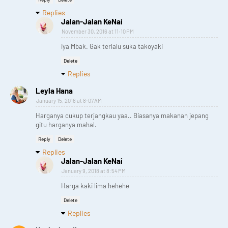
Replies
Jalan-Jalan KeNai
November 30, 2016 at 11:10 PM
iya Mbak. Gak terlalu suka takoyaki
Delete
Replies
Leyla Hana
January 15, 2016 at 8:07 AM
Harganya cukup terjangkau yaa.. Biasanya makanan jepang
gitu harganya mahal.
Reply
Delete
Replies
Jalan-Jalan KeNai
January 9, 2018 at 8:54 PM
Harga kaki lima hehehe
Delete
Replies