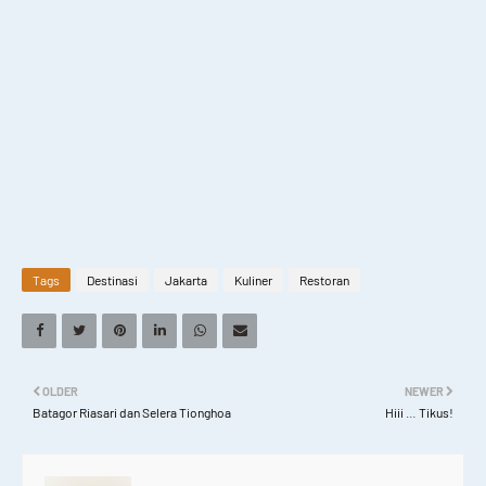
Tags
Destinasi
Jakarta
Kuliner
Restoran
OLDER
NEWER
Batagor Riasari dan Selera Tionghoa
Hiii … Tikus!