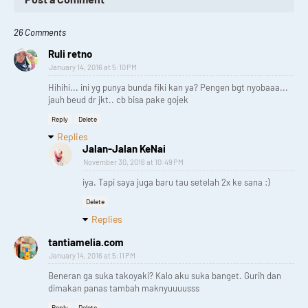
26 Comments
Ruli retno
January 14, 2016 at 5:10 PM
Hihihi... ini yg punya bunda fiki kan ya? Pengen bgt nyobaaa...
jauh beud dr jkt.. cb bisa pake gojek
Reply
Delete
Replies
Jalan-Jalan KeNai
November 30, 2016 at 10:49 PM
iya. Tapi saya juga baru tau setelah 2x ke sana :)
Delete
Replies
tantiamelia.com
January 14, 2016 at 5:11 PM
Beneran ga suka takoyaki? Kalo aku suka banget. Gurih dan
dimakan panas tambah maknyuuuusss
Reply
Delete