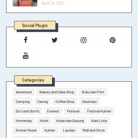
April 24, 2021
Social Plugin
Categories
Adventure
Bakery and Cake Shop
Buku dan Film
Camping
Caving
Coffee Shop
Destinasi
Do's and Don'ts
Everest
Festival
Festival Kuliner
Homestay
Hotel
Hutan dan Gunung
Kaki Lima
Konser Musik
Kuliner
Liputan
Mall and Store