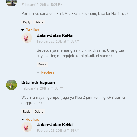
February 19, 2016 at 5:25 PM
Pernah ke sana dua kali. Anak-anak seneng bisa lari-larian. :)
Reply
Delete
Replies
Jalan-Jalan KeNai
February 23, 2016 at 11:35 AM
Sebetulnya memang asik piknik di sana. Orang tua
saya sering mengajak kami piknik di sana :)
Delete
Replies
Dita Indrihapsari
February 19, 2016 at 11:00 PM
Waah lumayan gempor juga ya Mba 2 jam keliling KRB cari si
anggrek.. :)
Reply
Delete
Replies
Jalan-Jalan KeNai
February 23, 2016 at 11:35 AM