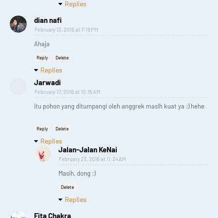
Replies
dian nafi
February 13, 2016 at 7:18 PM
Ahaja
Reply
Delete
Replies
Jarwadi
February 17, 2016 at 10:15 AM
itu pohon yang ditumpangi oleh anggrek masih kuat ya :) hehe
Reply
Delete
Replies
Jalan-Jalan KeNai
February 23, 2016 at 11:34 AM
Masih, dong :)
Delete
Replies
Fita Chakra