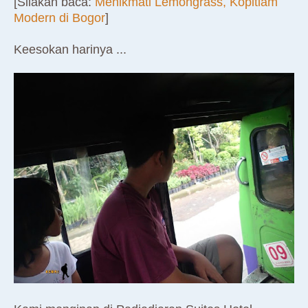
[Silakan baca:
Menikmati Lemongrass, Kopitiam
Modern di Bogor
]
Keesokan harinya ...