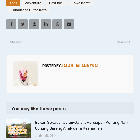
Tags
Adventure
Destinasi
Jawa Barat
Taman dan Hutan Kota
OLDER
NEWER
POSTED BY
JALAN-JALAN KENAI
You may like these posts
Bukan Sekadar Jalan-Jalan: Persiapan Penting Naik
Gunung Bareng Anak demi Keamanan
July 30, 2026