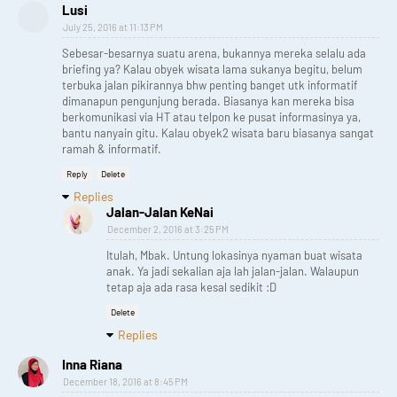
Lusi
July 25, 2016 at 11:13 PM
Sebesar-besarnya suatu arena, bukannya mereka selalu ada
briefing ya? Kalau obyek wisata lama sukanya begitu, belum
terbuka jalan pikirannya bhw penting banget utk informatif
dimanapun pengunjung berada. Biasanya kan mereka bisa
berkomunikasi via HT atau telpon ke pusat informasinya ya,
bantu nanyain gitu. Kalau obyek2 wisata baru biasanya sangat
ramah & informatif.
Reply
Delete
Replies
Jalan-Jalan KeNai
December 2, 2016 at 3:25 PM
Itulah, Mbak. Untung lokasinya nyaman buat wisata
anak. Ya jadi sekalian aja lah jalan-jalan. Walaupun
tetap aja ada rasa kesal sedikit :D
Delete
Replies
Inna Riana
December 18, 2016 at 8:45 PM