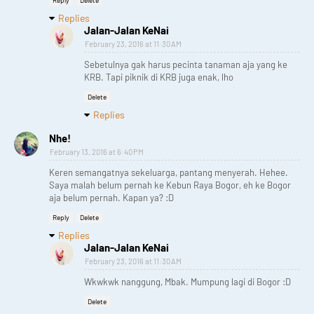
Replies
Jalan-Jalan KeNai
February 23, 2016 at 11:30 AM
Sebetulnya gak harus pecinta tanaman aja yang ke
KRB. Tapi piknik di KRB juga enak, lho
Delete
Replies
Nhe!
February 13, 2016 at 6:40 PM
Keren semangatnya sekeluarga, pantang menyerah. Hehee.
Saya malah belum pernah ke Kebun Raya Bogor, eh ke Bogor
aja belum pernah. Kapan ya? :D
Reply
Delete
Replies
Jalan-Jalan KeNai
February 23, 2016 at 11:30 AM
Wkwkwk nanggung, Mbak. Mumpung lagi di Bogor :D
Delete