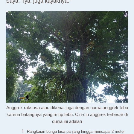
Saya: "Iya, juga kayaknya."
Anggrek raksasa atau dikenal juga dengan nama anggrek tebu
karena batangnya yang mirip tebu. Ciri-ciri anggrek terbesar di
dunia ini adalah
Rangkaian bunga bisa panjang hingga mencapai 2 meter