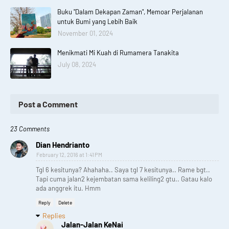
Buku "Dalam Dekapan Zaman", Memoar Perjalanan
untuk Bumi yang Lebih Baik
November 01, 2024
Menikmati Mi Kuah di Rumamera Tanakita
July 08, 2024
Post a Comment
23 Comments
Dian Hendrianto
February 12, 2016 at 1:41 PM
Tgl 6 kesitunya? Ahahaha.. Saya tgl 7 kesitunya.. Rame bgt..
Tapi cuma jalan2 kejembatan sama keliling2 gtu.. Gatau kalo
ada anggrek itu. Hmm
Reply
Delete
Replies
Jalan-Jalan KeNai