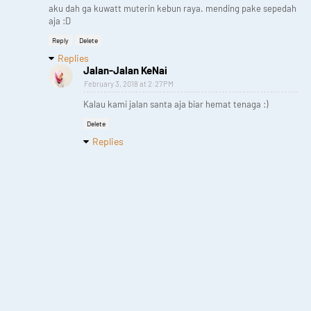
aku dah ga kuwatt muterin kebun raya. mending pake sepedah
aja :D
Reply
Delete
Replies
Jalan-Jalan KeNai
February 3, 2018 at 2:27 PM
Kalau kami jalan santa aja biar hemat tenaga :)
Delete
Replies