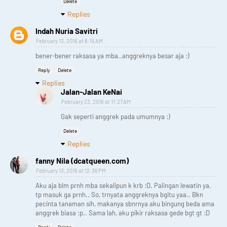
Delete
Replies
Indah Nuria Savitri
February 13, 2016 at 6:15 AM
bener-bener raksasa ya mba..anggreknya besar aja :)
Reply
Delete
Replies
Jalan-Jalan KeNai
February 23, 2016 at 11:27 AM
Gak seperti anggrek pada umumnya :)
Delete
Replies
fanny Nila (dcatqueen.com)
February 13, 2016 at 12:36 PM
Aku aja blm prnh mba sekalipun k krb :D. Palingan lewatin ya,
tp masuk ga prnh.. So, trnyata anggreknya bgitu yaa.. Bkn
pecinta tanaman sih, makanya sbnrnya aku bingung beda ama
anggrek biasa :p.. Sama lah, aku pikir raksasa gede bgt gt :D
Reply
Delete