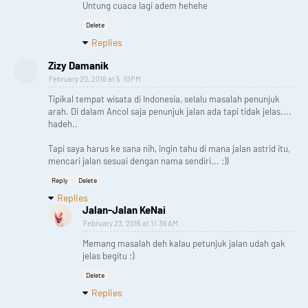
Untung cuaca lagi adem hehehe
Delete
Replies
Zizy Damanik
February 20, 2016 at 5:10 PM
Tipikal tempat wisata di Indonesia, selalu masalah penunjuk
arah. Di dalam Ancol saja penunjuk jalan ada tapi tidak jelas....
hadeh..
Tapi saya harus ke sana nih, ingin tahu di mana jalan astrid itu,
mencari jalan sesuai dengan nama sendiri... :))
Reply
Delete
Replies
Jalan-Jalan KeNai
February 23, 2016 at 11:36 AM
Memang masalah deh kalau petunjuk jalan udah gak
jelas begitu :)
Delete
Replies