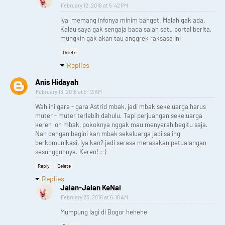
February 12, 2016 at 5:42 PM
iya, memang infonya minim banget. Malah gak ada.
Kalau saya gak sengaja baca salah satu portal berita,
mungkin gak akan tau anggrek raksasa ini
Delete
Replies
Anis Hidayah
February 13, 2016 at 5:13 AM
Wah ini gara - gara Astrid mbak, jadi mbak sekeluarga harus
muter - muter terlebih dahulu. Tapi perjuangan sekeluarga
keren loh mbak, pokoknya nggak mau menyerah begitu saja.
Nah dengan begini kan mbak sekeluarga jadi saling
berkomunikasi, iya kan? jadi serasa merasakan petualangan
sesungguhnya. Keren! :-)
Reply
Delete
Replies
Jalan-Jalan KeNai
February 23, 2016 at 6:16 AM
Mumpung lagi di Bogor hehehe