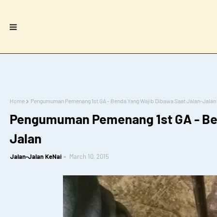
Home
Pengumuman Pemenang 1st GA - Benda Yang Wajib Dibawa Saat Jalan-Jalan
Pengumuman Pemenang 1st GA - Ben
Jalan
Jalan-Jalan KeNai
March 10, 2015