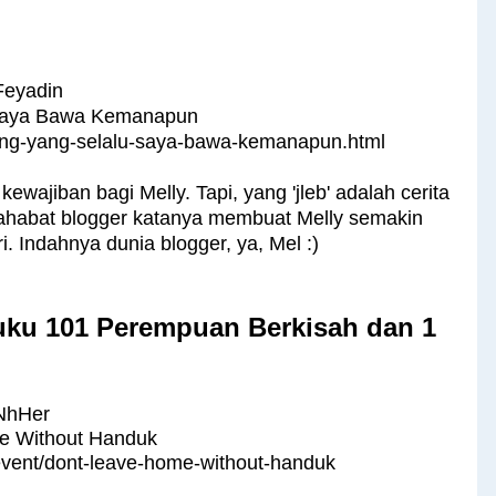
Feyadin
 Saya Bawa Kemanapun
rang-yang-selalu-saya-bawa-kemanapun.html
iban bagi Melly. Tapi, yang 'jleb' adalah cerita
habat blogger katanya membuat Melly semakin
i. Indahnya dunia blogger, ya, Mel :)
ku 101 Perempuan Berkisah dan 1
NhHer
e Without Handuk
l-event/dont-leave-home-without-handuk