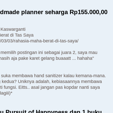
made planner seharga Rp155.000,00
 Kaswarganti
erat di Tas Saya
/03/03/rahasia-maha-berat-di-tas-saya/
emilih postingan ini sebagai juara 2, saya mau
asih aja pake karet gelang buaaatt ... hahaha"
an suka membawa hand sanitizer kalau kemana-mana.
ang kedua? Uniknya adalah, kebiasaannya membawa
fungsi. Eitts.. asal jangan pas kopdar nanti saya
agiii)*
u Pursuit of Happyness dan 1 buku