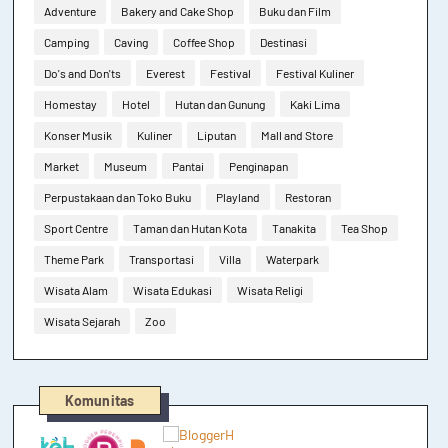
Adventure
Bakery and Cake Shop
Buku dan Film
Camping
Caving
Coffee Shop
Destinasi
Do's and Don'ts
Everest
Festival
Festival Kuliner
Homestay
Hotel
Hutan dan Gunung
Kaki Lima
Konser Musik
Kuliner
Liputan
Mall and Store
Market
Museum
Pantai
Penginapan
Perpustakaan dan Toko Buku
Playland
Restoran
Sport Centre
Taman dan Hutan Kota
Tanakita
Tea Shop
Theme Park
Transportasi
Villa
Waterpark
Wisata Alam
Wisata Edukasi
Wisata Religi
Wisata Sejarah
Zoo
Komunitas