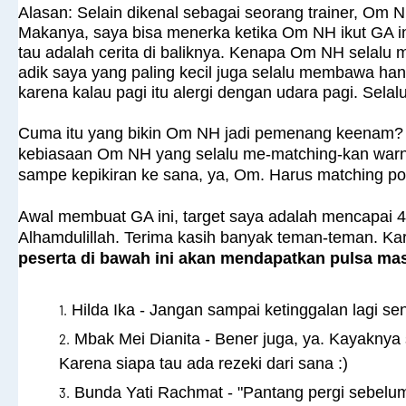
Alasan: Selain dikenal sebagai seorang trainer, Om
Makanya, saya bisa menerka ketika Om NH ikut GA in
tau adalah cerita di baliknya. Kenapa Om NH selalu
adik saya yang paling kecil juga selalu membawa han
karena kalau pagi itu alergi dengan udara pagi. Selalu
Cuma itu yang bikin Om NH jadi pemenang keenam? Tu
kebiasaan Om NH yang selalu me-matching-kan war
sampe kepikiran ke sana, ya, Om. Harus matching p
Awal membuat GA ini, target saya adalah mencapai 40
Alhamdulillah. Terima kasih banyak teman-teman. Ka
peserta di bawah ini akan mendapatkan pulsa mas
Hilda Ika - Jangan sampai ketinggalan lagi s
Mbak Mei Dianita - Bener juga, ya. Kayakny
Karena siapa tau ada rezeki dari sana :)
Bunda Yati Rachmat - "Pantang pergi sebelu