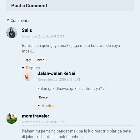
Post a Comment
14 Comments
Sulis
November 21, 2015 at 8:27 PM
Bantal dan gulingnya anak2 juga mesti kebawa klo saya
mbak...
Reply
Delete
Replies
Jalan-Jalan KeNai
November 22, 2015 at 6:13 PM
kalau gak dibawa, gak bisa tidur, ya? :)
Delete
Replies
momtraveler
November 21, 2015 at 9:19 PM
Mainan itu pemting banget mak pa lg klo roadtrip biar ga bete
di jalan trs bantal jg mak hehehe...