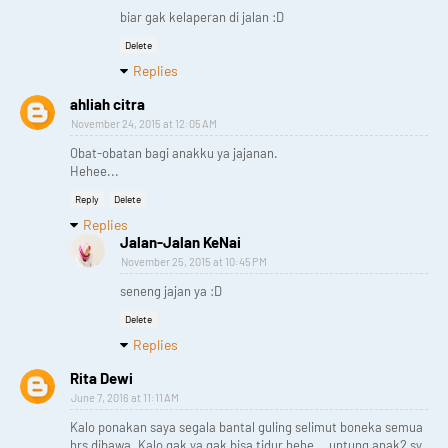
biar gak kelaperan di jalan :D
Delete
Replies
ahliah citra
November 24, 2015 at 12:05 AM
Obat-obatan bagi anakku ya jajanan.
Hehee...
Reply
Delete
Replies
Jalan-Jalan KeNai
November 25, 2015 at 10:45 PM
seneng jajan ya :D
Delete
Replies
Rita Dewi
June 7, 2016 at 11:11 AM
Kalo ponakan saya segala bantal guling selimut boneka semua
hrs dibawa. Kalo gak ya gak bisa tidur hehe... untung anak2 sy