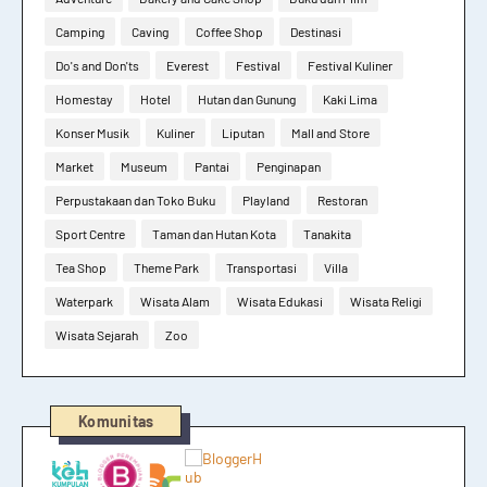
Camping
Caving
Coffee Shop
Destinasi
Do's and Don'ts
Everest
Festival
Festival Kuliner
Homestay
Hotel
Hutan dan Gunung
Kaki Lima
Konser Musik
Kuliner
Liputan
Mall and Store
Market
Museum
Pantai
Penginapan
Perpustakaan dan Toko Buku
Playland
Restoran
Sport Centre
Taman dan Hutan Kota
Tanakita
Tea Shop
Theme Park
Transportasi
Villa
Waterpark
Wisata Alam
Wisata Edukasi
Wisata Religi
Wisata Sejarah
Zoo
Komunitas