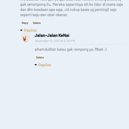
gak serempong itu. Mereka sepertinya sih bs tidur di mana saja
dan dlm keadaan apa saja. Jd cukup bawa yg penting2 sajs
seperti baju dan obat obatan
Reply
Delete
Replies
Jalan-Jalan KeNai
November 10, 2017 at 9:55 PM
alhamdulillah kalau gak rempong ya, Mbak :)
Delete
Replies