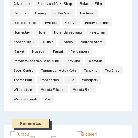
Adventure
Bakery and Cake Shop
Buku dan Film
Camping
Caving
Coffee Shop
Destinasi
Do's and Don'ts
Everest
Festival
Festival Kuliner
Homestay
Hotel
Hutan dan Gunung
Kaki Lima
Konser Musik
Kuliner
Liputan
Mall and Store
Market
Museum
Pantai
Penginapan
Perpustakaan dan Toko Buku
Playland
Restoran
Sport Centre
Taman dan Hutan Kota
Tanakita
Tea Shop
Theme Park
Transportasi
Villa
Waterpark
Wisata Alam
Wisata Edukasi
Wisata Religi
Wisata Sejarah
Zoo
Komunitas