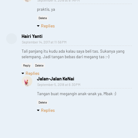
September 5, 2018 at 6:14 PM
praktis, ya
Delete
Replies
Hairi Yanti
September 14, 2017 at 11:56 PM
Tali panjang itu kudu ada kalau saya beli tas. Sukanya yang
selempang. Jadi tangan bebas dari megang tas :-)
Reply
Delete
Replies
Jalan-Jalan KeNai
September 5, 2018 at 6:30 PM
Tangan buat megangin anak-anak ya, Mbak :)
Delete
Replies