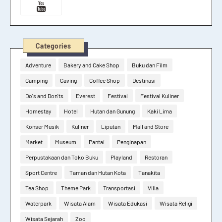
Categories
Adventure
Bakery and Cake Shop
Buku dan Film
Camping
Caving
Coffee Shop
Destinasi
Do's and Don'ts
Everest
Festival
Festival Kuliner
Homestay
Hotel
Hutan dan Gunung
Kaki Lima
Konser Musik
Kuliner
Liputan
Mall and Store
Market
Museum
Pantai
Penginapan
Perpustakaan dan Toko Buku
Playland
Restoran
Sport Centre
Taman dan Hutan Kota
Tanakita
Tea Shop
Theme Park
Transportasi
Villa
Waterpark
Wisata Alam
Wisata Edukasi
Wisata Religi
Wisata Sejarah
Zoo