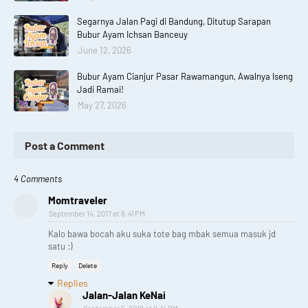
Segarnya Jalan Pagi di Bandung, Ditutup Sarapan
Bubur Ayam Ichsan Banceuy
June 12, 2026
Bubur Ayam Cianjur Pasar Rawamangun, Awalnya Iseng
Jadi Ramai!
May 27, 2026
Post a Comment
4 Comments
Momtraveler
September 14, 2017 at 6:41 PM
Kalo bawa bocah aku suka tote bag mbak semua masuk jd
satu :)
Reply
Delete
Replies
Jalan-Jalan KeNai