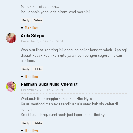
Masuk ke list aaaahh...
Mau cobain yang lada hitam level bos hihi
Reply
Delete
Replies
Arda Sitepu
December 4, 2019 at 12:02 PM
Wah aku lihat kepiting ini langsung ngiler banget mbak. Apalagi
dibuat kayak kuah kari gitu ya ampun pengen segera makan
seafood.
Reply
Delete
Replies
Rahmah 'Suka Nulis' Chemist
December 4, 2019 at 12:03 PM
Waduuuh itu menggiurkan sekali Mba Myra
Kalau seafood mah aku sendirian aja yang habisin kalau di
rumah
Kepiting, udang, cumi aaah jadi laper busui lihatnya
Reply
Delete
Replies