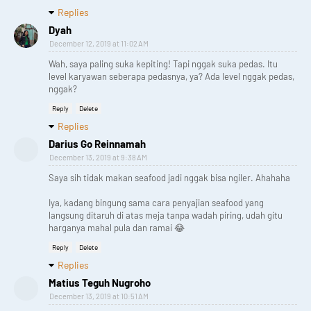
Replies
Dyah
December 12, 2019 at 11:02 AM
Wah, saya paling suka kepiting! Tapi nggak suka pedas. Itu
level karyawan seberapa pedasnya, ya? Ada level nggak pedas,
nggak?
Reply
Delete
Replies
Darius Go Reinnamah
December 13, 2019 at 9:38 AM
Saya sih tidak makan seafood jadi nggak bisa ngiler. Ahahaha
Iya, kadang bingung sama cara penyajian seafood yang
langsung ditaruh di atas meja tanpa wadah piring, udah gitu
harganya mahal pula dan ramai 😂
Reply
Delete
Replies
Matius Teguh Nugroho
December 13, 2019 at 10:51 AM