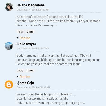
Helena Magdalena
December 4, 2019 at 9:57 AM
Makan seafood malem2 emang sensasi tersendiri
hehehe...wahh ntr aku infoin nih ke temenku yg doyan seafood
bisa mampir ke Rawamangun
Reply
Delete
Replies
Siska Dwyta
December 4, 2019 at 10:17 AM
Sudah lama gak makan kepiting, liat postingan Mbak ini
beneran langsung bikin ngiler deh berasa langsung pengen cus
ke warung yang jual makanan seafood tersebut.
Reply
Delete
Replies
Ujame Gaja
December 4, 2019 at 10:47 AM
Waaaah bund Kenai, langsung ngileeeerrr...
Udah lama gak makan seafood hahaha
Deket pula di Rawamangun, harga juga terjangkau.