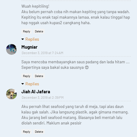
Wuah kepitiiing!
Aku belum pernah coba nih makan kepiting yang tanpa wadah.
Kepiting itu enak tapi makannya lamaa, enak kalau tinggal hap
hap nggak usah kupas2 cangkang haha.
Reply
Delete
Replies
Mugniar
December 3, 2019 at 7:24 AM
Saya mencoba membayangkan saus padang dan lada hitam ...
Sepertinya saya bakal suka sausnya 😍
Reply
Delete
Replies
Jiah Al Jafara
December 3, 2019 at 2:39 PM
Aku pernah lihat seafood yang taruh di meja, tapi alas daun
kalau gak salah. Jika langsung plastik, agak gimana memang.
Aku jarang beli seafood matang. Biasanya beli mentah lalu
diolah sendiri. Maklum anak pesisir
Reply
Delete