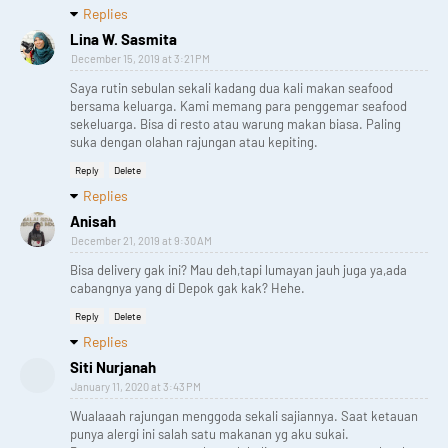
Replies
Lina W. Sasmita
December 15, 2019 at 3:21 PM
Saya rutin sebulan sekali kadang dua kali makan seafood
bersama keluarga. Kami memang para penggemar seafood
sekeluarga. Bisa di resto atau warung makan biasa. Paling
suka dengan olahan rajungan atau kepiting.
Reply
Delete
Replies
Anisah
December 21, 2019 at 9:30 AM
Bisa delivery gak ini? Mau deh,tapi lumayan jauh juga ya,ada
cabangnya yang di Depok gak kak? Hehe.
Reply
Delete
Replies
Siti Nurjanah
January 11, 2020 at 3:43 PM
Wualaaah rajungan menggoda sekali sajiannya. Saat ketauan
punya alergi ini salah satu makanan yg aku sukai.