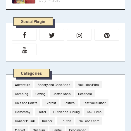
July 14, 2025
Social Plugin
Categories
Adventure
Bakery and Cake Shop
Buku dan Film
Camping
Caving
Coffee Shop
Destinasi
Do's and Don'ts
Everest
Festival
Festival Kuliner
Homestay
Hotel
Hutan dan Gunung
Kaki Lima
Konser Musik
Kuliner
Liputan
Mall and Store
Market
Museum
Pantai
Penginapan