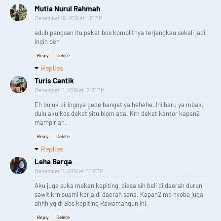
Mutia Nurul Rahmah
December 10, 2019 at 1:51 PM
aduh pengsan itu paket bos komplitnya terjangkau sekali jadi
ingin deh
Reply
Delete
Replies
Turis Cantik
December 11, 2019 at 12:31 PM
Eh bujuk piringnya gede banget ya hehehe. Ini baru ya mbak,
dulu aku kos deket situ blom ada. Krn deket kantor kapan2
mampir ah.
Reply
Delete
Replies
Leha Barqa
December 11, 2019 at 11:10 PM
Aku juga suka makan kepiting, biasa sih beli di daerah duren
sawit krn suami kerja di daerah sana. Kapan2 mo nyoba juga
ahhh yg di Bos kepiting Rawamangun ini.
Reply
Delete