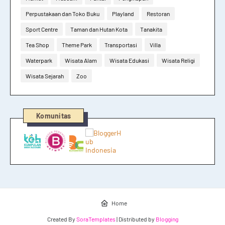
Perpustakaan dan Toko Buku
Playland
Restoran
Sport Centre
Taman dan Hutan Kota
Tanakita
Tea Shop
Theme Park
Transportasi
Villa
Waterpark
Wisata Alam
Wisata Edukasi
Wisata Religi
Wisata Sejarah
Zoo
Komunitas
Home
Created By
SoraTemplates
| Distributed by
Blogging