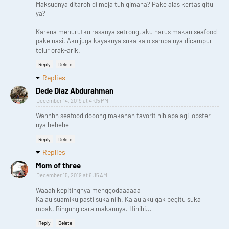
Maksudnya ditaroh di meja tuh gimana? Pake alas kertas gitu
ya?
Karena menurutku rasanya setrong, aku harus makan seafood
pake nasi. Aku juga kayaknya suka kalo sambalnya dicampur
telur orak-arik.
Reply
Delete
Replies
Dede Diaz Abdurahman
December 14, 2019 at 4:05 PM
Wahhhh seafood dooong makanan favorit nih apalagi lobster
nya hehehe
Reply
Delete
Replies
Mom of three
December 15, 2019 at 6:15 AM
Waaah kepitingnya menggodaaaaaa
Kalau suamiku pasti suka niih. Kalau aku gak begitu suka
mbak. Bingung cara makannya. Hihihi...
Reply
Delete