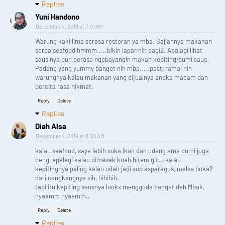
Replies
Yuni Handono
December 4, 2019 at 7:01 AM
Warung kaki lima serasa restoran ya mba. Sajiannya makanan
serba seafood hmmm.....bikin lapar nih pagi2. Apalagi lihat
saus nya duh berasa ngebayangin makan kepiting/cumi saus
Padang yang yummy banget nih mba.....pasti ramai nih
warungnya kalau makanan yang dijualnya aneka macam dan
bercita rasa nikmat.
Reply
Delete
Replies
Diah Alsa
December 4, 2019 at 8:55 AM
kalau seafood, saya lebih suka ikan dan udang ama cumi juga
deng, apalagi kalau dimasak kuah hitam gitu. kalau
kepitingnya paling kalau udah jadi sup asparagus, malas buka2
dari cangkangnya sih, hihihih.
tapi itu kepiting saosnya looks menggoda banget deh Mbak,
nyaamm nyaamm..
Reply
Delete
Replies