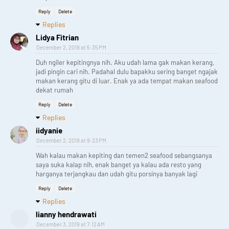
Reply
Delete
Replies
Lidya Fitrian
December 2, 2019 at 5:35 PM
Duh ngiler kepitingnya nih. Aku udah lama gak makan kerang,
jadi pingin cari nih. Padahal dulu bapakku sering banget ngajak
makan kerang gitu di luar. Enak ya ada tempat makan seafood
dekat rumah
Reply
Delete
Replies
iidyanie
December 2, 2019 at 9:23 PM
Wah kalau makan kepiting dan temen2 seafood sebangsanya
saya suka kalap nih, enak banget ya kalau ada resto yang
harganya terjangkau dan udah gitu porsinya banyak lagi
Reply
Delete
Replies
lianny hendrawati
December 3, 2019 at 7:12 AM