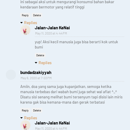
ini sebagai aksi untuk mengurangi konsumsi bahan bakar
kendaraan bermotor yang relatif tinggi
Reply
Delete
Replies
Jalan-Jalan KeNai
May 11, 2020 at 4:44 PM
yup! Aksi kecil manusia juga bisa berarti kok untuk
bumi
Delete
Replies
bundadzakiyyah
May 6, 2020 at 7:03 PM
Amiin, doa yang sama juga kupanjatkan, semoga ketika
manusia terbebas dari wabah bumi juga sehat wal afiat ^_^
Disatu sisi senang melihat bumi tersenyum tapi disisi lain miris
karena gak bisa kemana-mana dan gerak terbatasi
Reply
Delete
Replies
Jalan-Jalan KeNai
May 11, 2020 at 4:44 PM