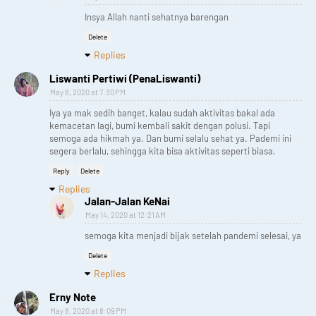
Insya Allah nanti sehatnya barengan
Delete
Replies
Liswanti Pertiwi (PenaLiswanti)
May 8, 2020 at 7:30 PM
Iya ya mak sedih banget, kalau sudah aktivitas bakal ada
kemacetan lagi, bumi kembali sakit dengan polusi. Tapi
semoga ada hikmah ya. Dan bumi selalu sehat ya. Pademi ini
segera berlalu, sehingga kita bisa aktivitas seperti biasa.
Reply
Delete
Replies
Jalan-Jalan KeNai
May 14, 2020 at 12:21 AM
semoga kita menjadi bijak setelah pandemi selesai, ya
Delete
Replies
Erny Note
May 8, 2020 at 8:09 PM