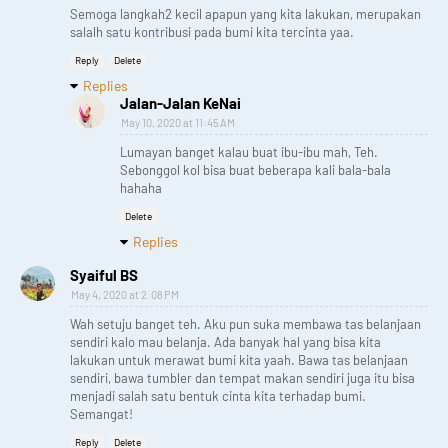
Semoga langkah2 kecil apapun yang kita lakukan, merupakan
salalh satu kontribusi pada bumi kita tercinta yaa.
Reply
Delete
Replies
Jalan-Jalan KeNai
May 10, 2020 at 11:45 AM
Lumayan banget kalau buat ibu-ibu mah, Teh.
Sebonggol kol bisa buat beberapa kali bala-bala
hahaha
Delete
Replies
Syaiful BS
May 4, 2020 at 2:08 PM
Wah setuju banget teh. Aku pun suka membawa tas belanjaan
sendiri kalo mau belanja. Ada banyak hal yang bisa kita
lakukan untuk merawat bumi kita yaah. Bawa tas belanjaan
sendiri, bawa tumbler dan tempat makan sendiri juga itu bisa
menjadi salah satu bentuk cinta kita terhadap bumi.
Semangat!
Reply
Delete