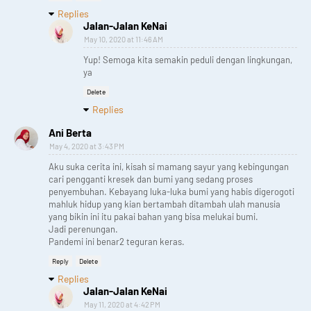
Replies
Jalan-Jalan KeNai
May 10, 2020 at 11:46 AM
Yup! Semoga kita semakin peduli dengan lingkungan,
ya
Delete
Replies
Ani Berta
May 4, 2020 at 3:43 PM
Aku suka cerita ini, kisah si mamang sayur yang kebingungan
cari pengganti kresek dan bumi yang sedang proses
penyembuhan. Kebayang luka-luka bumi yang habis digerogoti
mahluk hidup yang kian bertambah ditambah ulah manusia
yang bikin ini itu pakai bahan yang bisa melukai bumi.
Jadi perenungan.
Pandemi ini benar2 teguran keras.
Reply
Delete
Replies
Jalan-Jalan KeNai
May 11, 2020 at 4:42 PM