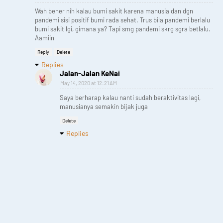
Wah bener nih kalau bumi sakit karena manusia dan dgn
pandemi sisi positif bumi rada sehat. Trus bila pandemi berlalu
bumi sakit lgi, gimana ya? Tapi smg pandemi skrg sgra betlalu.
Aamiin
Reply
Delete
Replies
Jalan-Jalan KeNai
May 14, 2020 at 12:21 AM
Saya berharap kalau nanti sudah beraktivitas lagi,
manusianya semakin bijak juga
Delete
Replies