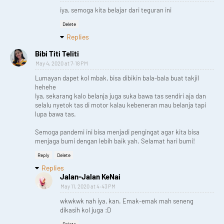
iya, semoga kita belajar dari teguran ini
Delete
Replies
Bibi Titi Teliti
May 4, 2020 at 7:18 PM
Lumayan dapet kol mbak, bisa dibikin bala-bala buat takjil
hehehe
Iya, sekarang kalo belanja juga suka bawa tas sendiri aja dan
selalu nyetok tas di motor kalau kebeneran mau belanja tapi
lupa bawa tas.
Semoga pandemi ini bisa menjadi pengingat agar kita bisa
menjaga bumi dengan lebih baik yah. Selamat hari bumi!
Reply
Delete
Replies
Jalan-Jalan KeNai
May 11, 2020 at 4:43 PM
wkwkwk nah iya, kan. Emak-emak mah seneng
dikasih kol juga :D