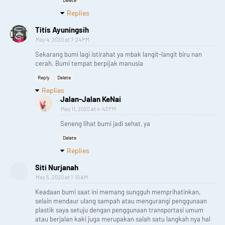
Delete
Replies
Titis Ayuningsih
May 4, 2020 at 7:24 PM
Sekarang bumi lagi istirahat ya mbak langit-langit biru nan
cerah. Bumi tempat berpijak manusia
Reply
Delete
Replies
Jalan-Jalan KeNai
May 11, 2020 at 4:43 PM
Seneng lihat bumi jadi sehat, ya
Delete
Replies
Siti Nurjanah
May 5, 2020 at 1:10 AM
Keadaan bumi saat ini memang sungguh memprihatinkan,
selain mendaur ulang sampah atau mengurangi penggunaan
plastik saya setuju dengan penggunaan transportasi umum
atau berjalan kaki juga merupakan salah satu langkah nya hal