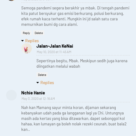
Semoga pandemi segera berakhir ya mbak. Di tengah pandemi
kita patut bersyukur gas emisi berkurang, polusi berkurang,
efek rumah kaca terhenti. Mungkin ini jd salah satu cara
memurnikan bumi dg cara alami.
Reply
Delete
Replies
Jalan-Jalan KeNai
May 10, 2020 at 11:45 AM
Sepertinya begitu, Mbak. Meskipun sedih juga karena
diingatkan melalui wabah
Delete
Replies
Nchie Hanie
May 3, 2020 at 12:16 AM
Nah kan Mamang sayur minta koran, dijaman sekarang
kebanyakan udah pada ga langganan lagi ya Chi. Untungnya
masih ada kertas yang bisa ditawarkan, dapet sebonggol kol
hahaa, kan lumayan ga boleh nolak rezeki ceunah, buat bala2
kan..