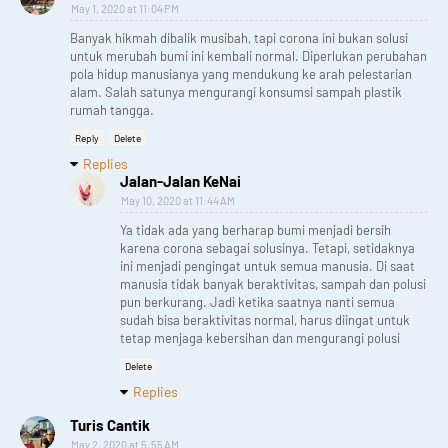
May 1, 2020 at 11:04 PM
Banyak hikmah dibalik musibah, tapi corona ini bukan solusi
untuk merubah bumi ini kembali normal. Diperlukan perubahan
pola hidup manusianya yang mendukung ke arah pelestarian
alam. Salah satunya mengurangi konsumsi sampah plastik
rumah tangga.
Reply
Delete
Replies
Jalan-Jalan KeNai
May 10, 2020 at 11:44 AM
Ya tidak ada yang berharap bumi menjadi bersih
karena corona sebagai solusinya. Tetapi, setidaknya
ini menjadi pengingat untuk semua manusia. Di saat
manusia tidak banyak beraktivitas, sampah dan polusi
pun berkurang. Jadi ketika saatnya nanti semua
sudah bisa beraktivitas normal, harus diingat untuk
tetap menjaga kebersihan dan mengurangi polusi
Delete
Replies
Turis Cantik
May 2, 2020 at 5:55 AM