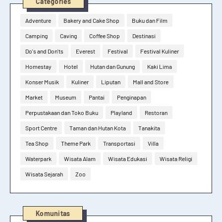
Categories
Adventure
Bakery and Cake Shop
Buku dan Film
Camping
Caving
Coffee Shop
Destinasi
Do's and Don'ts
Everest
Festival
Festival Kuliner
Homestay
Hotel
Hutan dan Gunung
Kaki Lima
Konser Musik
Kuliner
Liputan
Mall and Store
Market
Museum
Pantai
Penginapan
Perpustakaan dan Toko Buku
Playland
Restoran
Sport Centre
Taman dan Hutan Kota
Tanakita
Tea Shop
Theme Park
Transportasi
Villa
Waterpark
Wisata Alam
Wisata Edukasi
Wisata Religi
Wisata Sejarah
Zoo
Komunitas