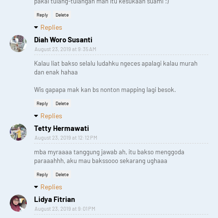
pakai tulang-tulangan mah itu kesukaan suami :)
Reply
Delete
Replies
Diah Woro Susanti
August 23, 2019 at 9:35 AM
Kalau liat bakso selalu ludahku ngeces apalagi kalau murah
dan enak hahaa
Wis gapapa mak kan bs nonton mapping lagi besok.
Reply
Delete
Replies
Tetty Hermawati
August 23, 2019 at 12:12 PM
mba myraaaa tanggung jawab ah, itu bakso menggoda
paraaahhh, aku mau bakssooo sekarang ughaaa
Reply
Delete
Replies
Lidya Fitrian
August 23, 2019 at 9:01 PM