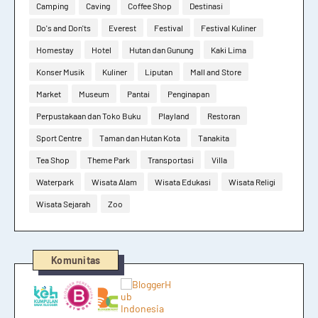
Camping
Caving
Coffee Shop
Destinasi
Do's and Don'ts
Everest
Festival
Festival Kuliner
Homestay
Hotel
Hutan dan Gunung
Kaki Lima
Konser Musik
Kuliner
Liputan
Mall and Store
Market
Museum
Pantai
Penginapan
Perpustakaan dan Toko Buku
Playland
Restoran
Sport Centre
Taman dan Hutan Kota
Tanakita
Tea Shop
Theme Park
Transportasi
Villa
Waterpark
Wisata Alam
Wisata Edukasi
Wisata Religi
Wisata Sejarah
Zoo
Komunitas