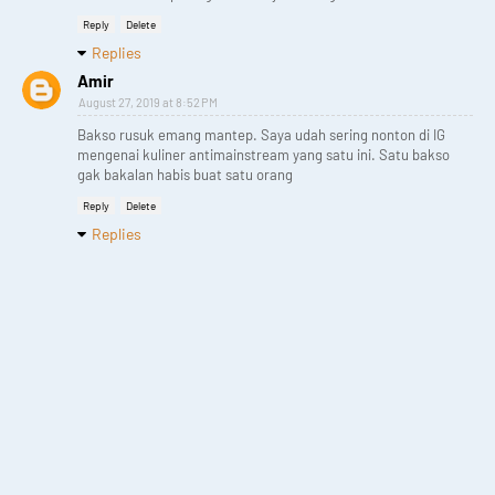
Reply
Delete
Replies
Amir
August 27, 2019 at 8:52 PM
Bakso rusuk emang mantep. Saya udah sering nonton di IG
mengenai kuliner antimainstream yang satu ini. Satu bakso
gak bakalan habis buat satu orang
Reply
Delete
Replies