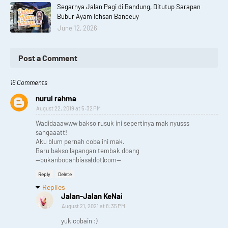
Segarnya Jalan Pagi di Bandung, Ditutup Sarapan
Bubur Ayam Ichsan Banceuy
June 12, 2026
Post a Comment
16 Comments
nurul rahma
August 22, 2019 at 5:32 PM
Wadidaaawww bakso rusuk ini sepertinya mak nyusss
sangaaatt!
Aku blum pernah coba ini mak.
Baru bakso lapangan tembak doang
--bukanbocahbiasa(dot)com--
Reply
Delete
Replies
Jalan-Jalan KeNai
August 21, 2021 at 8:35 PM
yuk cobain :)