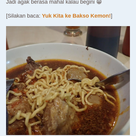
Jadi agak berasa mahal kalau begini 😁
[Silakan baca:
Yuk Kita ke Bakso Kemon!
]