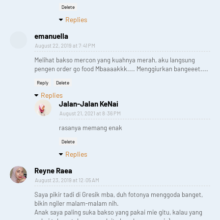
Delete
Replies
emanuella
August 22, 2019 at 7:41 PM
Melihat bakso mercon yang kuahnya merah, aku langsung
pengen order go food Mbaaaakkk.... Menggiurkan bangeeet....
Reply
Delete
Replies
Jalan-Jalan KeNai
August 21, 2021 at 8:36 PM
rasanya memang enak
Delete
Replies
Reyne Raea
August 23, 2019 at 12:05 AM
Saya pikir tadi di Gresik mba, duh fotonya menggoda banget,
bikin ngiler malam-malam nih.
Anak saya paling suka bakso yang pakai mie gitu, kalau yang