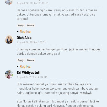
August 24, 2019 at 12:38 PM
Hahaaa ngebayangin kamu yang lagi kesel Chi terus makan
bakso. Untungnya lumayan enak yaaa..jadi rasa kesel bisa
terobati.
Reply
Delete
Replies
Diah Alsa
August 24, 2019 at 1:13 PM
Suaminya pengertian banget ya Mbak, jadinya malam Mingguan
berdua dengan bakso dong ya :)
Reply
Delete
Replies
Sri Widiyastuti
August 27, 2019 at 4:04 AM
Duh sosweet banget ya mbak, suami mbak tau aja cara
menghibur hehe makan bakso emang enak ya mbak, apalagi
kalau lagi kesel gitu, sambelin aja yang banyak wkwkwk
Btw Monas kelihatan cantik banget ya . Belum pernah lagi ke
Monas setelah pulang dari Malaysia. Pengen deh ke sana.