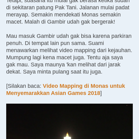
Tetapi, suasana itu mulai gak berasa ketika sudah
di sekitaran patung Pak Tani. Jalanan mulai padat
merayap. Semakin mendekati Monas semakin
macet. Malah di Gambir udah gak bergerak!
Mau masuk Gambir udah gak bisa karena parkiran
penuh. Di tempat lain pun sama. Suami
menawarkan melihat video mapping dari kejauhan.
Mumpung lagi kena macet juga. Tentu aja saya
gak mau. Saya maunya 'kan melihat dari jarak
dekat. Saya minta pulang saat itu juga.
[Silakan baca:
Video Mapping di Monas untuk
Menyemarakkan Asian Games 2018
]