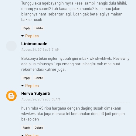
Tunggu aku ngebayangin myra kesel sambil nangis dulu hihihi,
emang ya suami2 tuh kadang suka nunda2 kalo mau jalan
bilangnya nanti sebentar lagi. Udah gak bete lagi ya makan
bakso rusuk
Reply
Delete
Replies
Linimasaade
August 24, 2019 at 5:31 AM
Baksonya bikin ngiler nyubuh gini mbak wkwkwkkwk. Reviewny
ada plus minusnya juga emang harus begitu yah mbk buat
rekomendasi kuliner juga.
Reply
Delete
Replies
Herva Yulyanti
August 24, 2019 at 6:35 AM
huah mba 49 ribu hargana dengan daging susah dimakann
wkwkwk aku juga merasa ini kemahalan dong :D jadi pengen
bakso deh
Reply
Delete
Replies