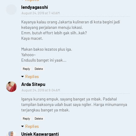
lendyagasshi
August 24, 2019 at 7:40 AM
Kayanya kalau orang Jakarta kulineran di kota begini jadi
kebayang perjalanan menuju lokasi.
Emm, butuh effort lebih gak siih..kak?
Kaya macet.
Makan bakso lezatos plus iga.
Yahooo~
Enduulls banget ini yaak...
Reply
Delete
Replies
Arda Sitepu
August 24, 2019 at 9:04 AM
Iganya kurang empuk, sayang banget ya mbak. Padahal
tampilan baksonya udah buat saya ngiler. Harga minumannya
terjangkau banget ya mbak.
Reply
Delete
Replies
Uniek Kaswarganti