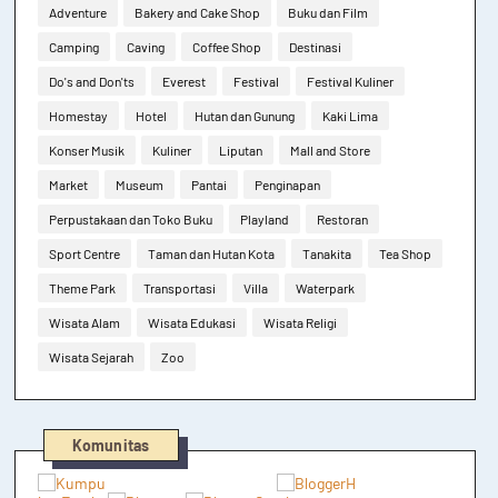
Adventure
Bakery and Cake Shop
Buku dan Film
Camping
Caving
Coffee Shop
Destinasi
Do's and Don'ts
Everest
Festival
Festival Kuliner
Homestay
Hotel
Hutan dan Gunung
Kaki Lima
Konser Musik
Kuliner
Liputan
Mall and Store
Market
Museum
Pantai
Penginapan
Perpustakaan dan Toko Buku
Playland
Restoran
Sport Centre
Taman dan Hutan Kota
Tanakita
Tea Shop
Theme Park
Transportasi
Villa
Waterpark
Wisata Alam
Wisata Edukasi
Wisata Religi
Wisata Sejarah
Zoo
Komunitas