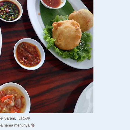
be Garam, IDR60K
upa nama menunya 😁