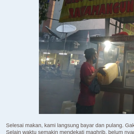
Selesai makan, kami langsung bayar dan pulang. Gak p
Selain waktu semakin mendekati maghrib, belum nya