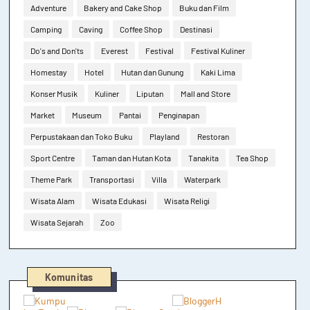
Adventure
Bakery and Cake Shop
Buku dan Film
Camping
Caving
Coffee Shop
Destinasi
Do's and Don'ts
Everest
Festival
Festival Kuliner
Homestay
Hotel
Hutan dan Gunung
Kaki Lima
Konser Musik
Kuliner
Liputan
Mall and Store
Market
Museum
Pantai
Penginapan
Perpustakaan dan Toko Buku
Playland
Restoran
Sport Centre
Taman dan Hutan Kota
Tanakita
Tea Shop
Theme Park
Transportasi
Villa
Waterpark
Wisata Alam
Wisata Edukasi
Wisata Religi
Wisata Sejarah
Zoo
Komunitas