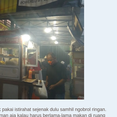
akai istirahat sejenak dulu samhil ngobrol ringan.
man aja kalau harus berlama-lama makan di ruang