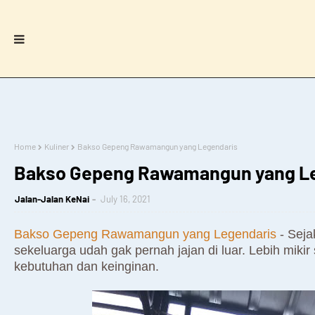
Home
Kuliner
Bakso Gepeng Rawamangun yang Legendaris
Bakso Gepeng Rawamangun yang L
Jalan-Jalan KeNai
July 16, 2021
Bakso Gepeng Rawamangun yang Legendaris
- Seja
sekeluarga udah gak pernah jajan di luar. Lebih mik
kebutuhan dan keinginan.